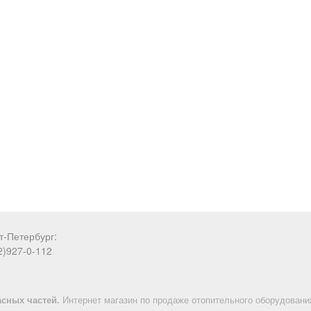
т-Петербург:
2)927-0-112
асных частей.
Интернет магазин по продаже отопительного оборудования 