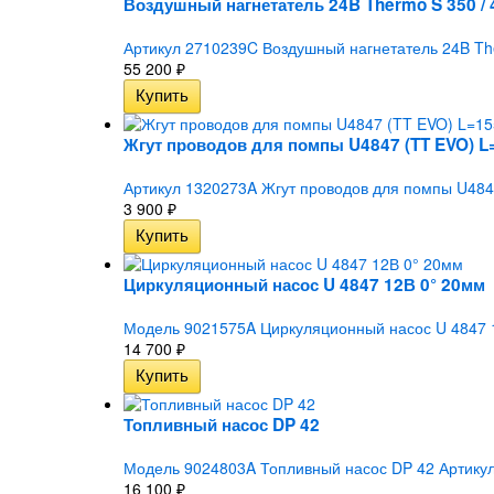
Воздушный нагнетатель 24B Thermo S 350 / 
Артикул 2710239C Воздушный нагнетатель 24B The
55 200
₽
Жгут проводов для помпы U4847 (TT EVO) 
Артикул 1320273A Жгут проводов для помпы U484
3 900
₽
Циркуляционный насос U 4847 12В 0° 20мм
Модель 9021575A Циркуляционный насос U 4847 12
14 700
₽
Топливный насос DP 42
Модель 9024803A Топливный насос DP 42 Артику
16 100
₽