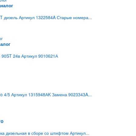
аналог
 дизель Артикул 1322584A Старые номера...
налог
 90ST 24в Артикул 9010621А
 4/5 Артикул 1315948АK Замена 9023343A...
vo
а дизельная в сборе со штифтом Артикул...