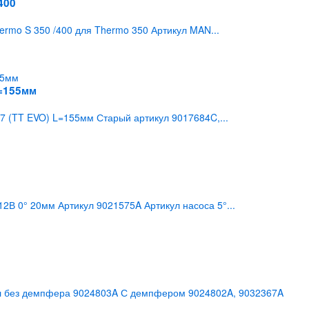
400
rmo S 350 /400 для Thermo 350 Артикул MAN...
L=155мм
7 (TT EVO) L=155мм Старый артикул 9017684C,...
В 0° 20мм Артикул 9021575A Артикул насоса 5°...
л без демпфера 9024803A С демпфером 9024802A, 9032367A