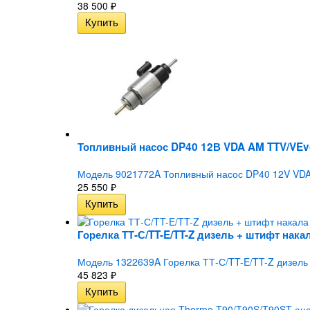
38 500
₽
Топливный насос DP40 12В VDA AM TTV/VEv
Модель 9021772A Топливный насос DP40 12V VDA
25 550
₽
Горелка ТТ-С/TT-E/TT-Z дизель + штифт нака
Модель 1322639A Горелка ТТ-С/TT-E/TT-Z дизель 
45 823
₽