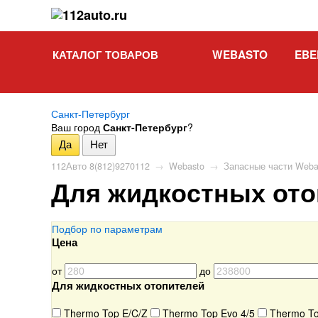
КАТАЛОГ ТОВАРОВ
WEBASTO
EBE
Санкт-Петербург
Ваш город
Санкт-Петербург
?
112Авто 8(812)9270112
→
Webasto
→
Запасные части Weba
Для жидкостных ото
Подбор по параметрам
Цена
от
до
Для жидкостных отопителей
Thermo Top E/C/Z
Thermo Top Evo 4/5
Thermo To