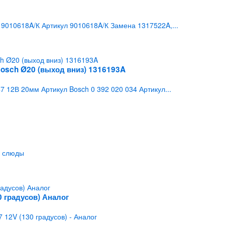
9010618A/К Артикул 9010618A/К Замена 1317522A,...
osch Ø20 (выход вниз) 1316193A
 12В 20мм Артикул Bosch 0 392 020 034 Артикул...
з слюды
 градусов) Аналог
12V (130 градусов) - Аналог