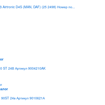
irtronic D4S (MAN, DAF) (25 2498) Номер по...
ог
0 ST 24В Артикул 9004210AK
налог
 90ST 24в Артикул 9010621А