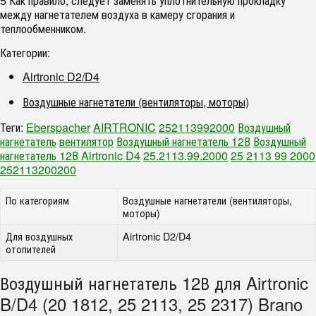
5 Как правило, следует заменять уплотнительную прокладку
между нагнетателем воздуха в камеру сгорания и
теплообменником.
Категории:
Airtronic D2/D4
Воздушные нагнетатели (вентиляторы, моторы)
Теги:
Eberspacher
AIRTRONIC
252113992000
Воздушный
нагнетатель
вентилятор
Воздушный нагнетатель 12В
Воздушный
нагнетатель 12В Airtronic D4
25.2113.99.2000
25 2113 99 2000
252113200200
По категориям
Воздушные нагнетатели (вентиляторы,
моторы)
Для воздушных
Airtronic D2/D4
отопителей
Воздушный нагнетатель 12В для Airtronic
B/D4 (20 1812, 25 2113, 25 2317) Brano