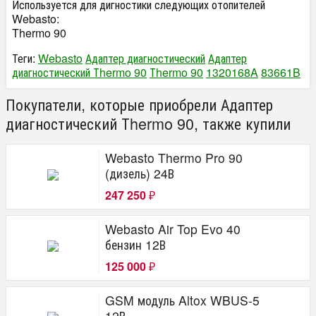
Используется для дигностики следующих отопителей
Webasto:
Thermo 90
Теги:
Webasto
Адаптер диагностический
Адаптер
диагностический Тhermo 90
Тhermo 90
1320168A
83661B
Покупатели, которые приобрели Адаптер
диагностический Тhermo 90, также купили
Webasto Thermo Pro 90
(дизель) 24В
247 250
₽
Webasto Air Top Evo 40
бензин 12В
125 000
₽
GSM модуль Altox WBUS-5
12В