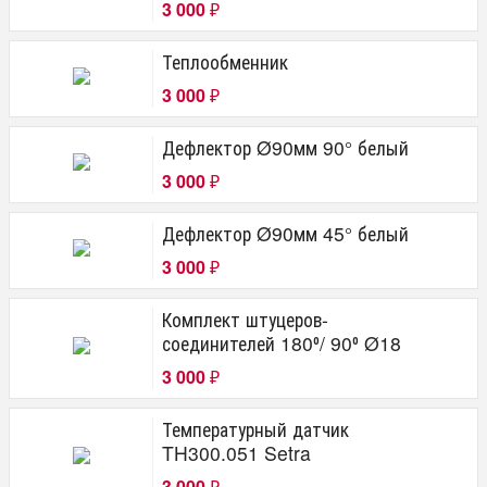
3 000
₽
Теплообменник
3 000
₽
Дефлектор Ø90мм 90° белый
3 000
₽
Дефлектор Ø90мм 45° белый
3 000
₽
Комплект штуцеров-
соединителей 180⁰/ 90⁰ Ø18
3 000
₽
Температурный датчик
TH300.051 Setra
3 000