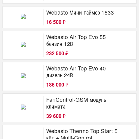
Webasto Мини таймер 1533
16 500
₽
Webasto Air Top Evo 55
бензин 12В
232 500
₽
Webasto Air Top Evo 40
дизель 24В
186 000
₽
FanControl-GSM модуль
климата
39 600
₽
Webasto Thermo Top Start 5
кВт + Multi-Control