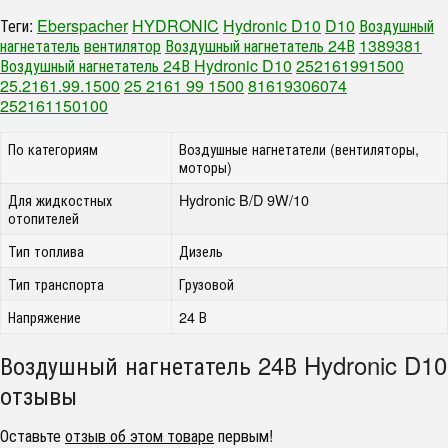
Теги:
Eberspacher
HYDRONIC
Hydronic D10
D10
Воздушный
нагнетатель
вентилятор
Воздушный нагнетатель 24В
1389381
Воздушный нагнетатель 24В Hydronic D10
252161991500
25.2161.99.1500
25 2161 99 1500
81619306074
252161150100
По категориям
Воздушные нагнетатели (вентиляторы,
моторы)
Для жидкостных
Hydronic B/D 9W/10
отопителей
Тип топлива
Дизель
Тип транспорта
Грузовой
Напряжение
24 В
Воздушный нагнетатель 24В Hydronic D10
отзывы
Оставьте
отзыв об этом товаре
первым!