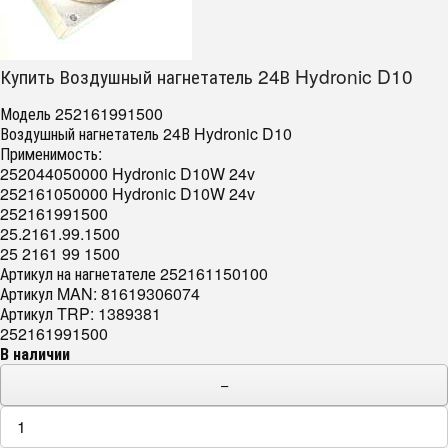
Купить Воздушный нагнетатель 24В Hydronic D10
Модель 252161991500
Воздушный нагнетатель 24В Hydronic D10
Применимость:
252044050000 Hydronic D10W 24v
252161050000 Hydronic D10W 24v
252161991500
25.2161.99.1500
25 2161 99 1500
Артикул на нагнетателе 252161150100
Артикул MAN: 81619306074
Артикул TRP: 1389381
252161991500
В наличии
−