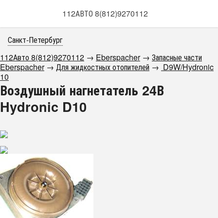
112АВТО 8(812)9270112
Санкт-Петербург
112Авто 8(812)9270112
→
Eberspacher
→
Запасные части
Eberspacher
→
Для жидкостных отопителей
→
D9W/Hydronic
10
Воздушный нагнетатель 24В
Hydronic D10