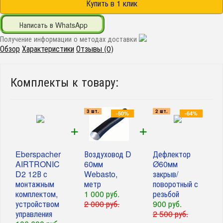
Написать в WhatsApp
Получение информации о методах доставки
Обзор
Характеристики
Отзывы (0)
Комплекты к товару:
3 шт.
2 шт.
-50%
-64%
+
+
Eberspacher
Воздуховод D
Дефлектор
AIRTRONIC
60мм
Ø60мм
D2 12В с
Webasto,
закрыв/
монтажным
метр
поворотный с
комплектом,
1 000 руб.
резьбой
устройством
2 000 руб.
900 руб.
управления
2 500 руб.