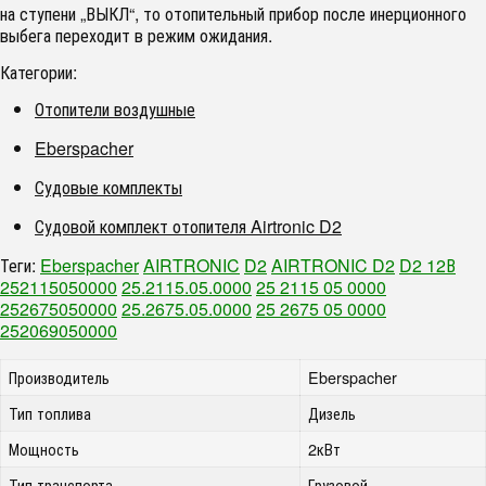
на ступени „ВЫКЛ“, то отопительный прибор после инерционного
выбега переходит в режим ожидания.
Категории:
Отопители воздушные
Eberspacher
Судовые комплекты
Судовой комплект отопителя Airtronic D2
Теги:
Eberspacher
AIRTRONIC
D2
AIRTRONIC D2
D2 12В
252115050000
25.2115.05.0000
25 2115 05 0000
252675050000
25.2675.05.0000
25 2675 05 0000
252069050000
Производитель
Eberspacher
Тип топлива
Дизель
Мощность
2кВт
Тип транспорта
Грузовой