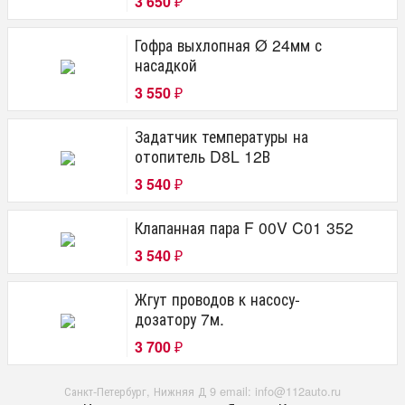
3 650
₽
Гофра выхлопная Ø 24мм с
насадкой
3 550
₽
Задатчик температуры на
отопитель D8L 12В
3 540
₽
Клапанная пара F 00V C01 352
3 540
₽
Жгут проводов к насосу-
дозатору 7м.
3 700
₽
Санкт-Петербург, Нижняя Д 9 email: info@112auto.ru