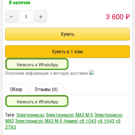
В наличии
3 600
−
+
₽
Написать в WhatsApp
Получение информации о методах доставки
Обзор
Отзывы (0)
Написать в WhatsApp
Теги:
Электронасос
Электронасос МАЗ М-5
Электронасос
МАЗ
Электронасос МАЗ М-5 (помпа) сб 1043
сб 1043
сб
2763