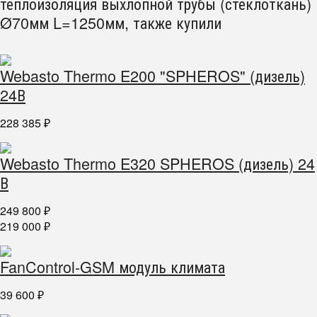
теплоизоляция выхлопной трубы (стеклоткань)
Ø70мм L=1250мм, также купили
Webasto Thermo E200 "SPHEROS" (дизель)
24В
228 385
₽
Webasto Thermo E320 SPHEROS (дизель) 24
В
249 800
₽
219 000
₽
FanControl-GSM модуль климата
39 600
₽