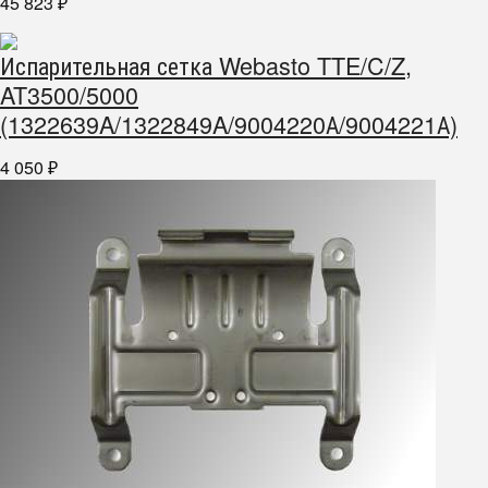
45 823
₽
Испарительная сетка Webasto TTE/C/Z,
AT3500/5000
(1322639A/1322849A/9004220А/9004221А)
4 050
₽