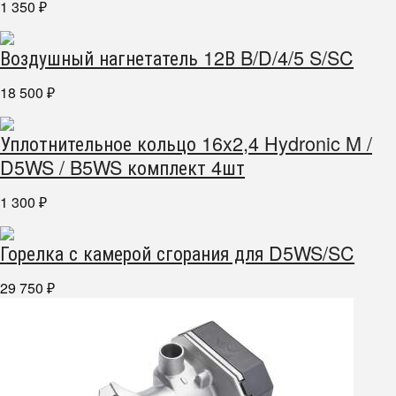
1 350
₽
Воздушный нагнетатель 12В B/D/4/5 S/SC
18 500
₽
Уплотнительное кольцо 16x2,4 Hydronic M /
D5WS / B5WS комплект 4шт
1 300
₽
Горелка с камерой сгорания для D5WS/SC
29 750
₽