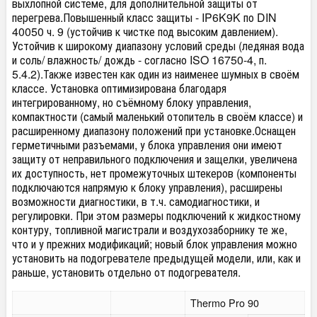
выхлопной системе, для дополнительной защиты от
перегрева.Повышенный класс защиты - IP6K9K по DIN
40050 ч. 9 (устойчив к чистке под высоким давлением).
Устойчив к широкому диапазону условий среды (ледяная вода
и соль/ влажность/ дождь - согласно ISO 16750-4, п.
5.4.2).Также известен как один из наименее шумных в своём
классе. Установка оптимизирована благодаря
интегрированному, но съёмному блоку управления,
компактности (самый маленький отопитель в своём классе) и
расширенному диапазону положений при установке.Оснащен
герметичными разъемами, у блока управления они имеют
защиту от неправильного подключения и защелки, увеличена
их доступность, нет промежуточных штекеров (компоненты
подключаются напрямую к блоку управления), расширены
возможности диагностики, в т.ч. самодиагностики, и
регулировки. При этом размеры подключений к жидкостному
контуру, топливной магистрали и воздухозаборнику те же,
что и у прежних модификаций; новый блок управления можно
установить на подогревателе предыдущей модели, или, как и
раньше, установить отдельно от подогревателя.
Thermo Pro 90