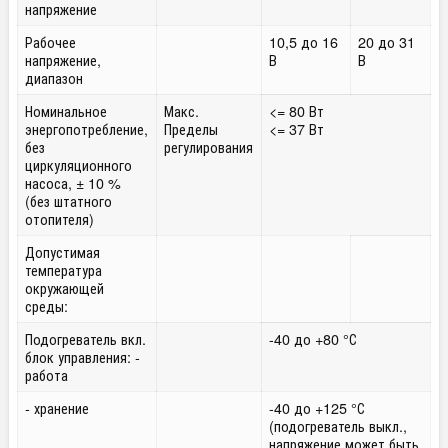
напряжение
Рабочее
10,5 до 16
20 до 31
напряжение,
В
В
диапазон
Номинальное
Макс.
<= 80 Вт
энергопотребление,
Пределы
<= 37 Вт
без
регулирования
циркуляционного
насоса, ± 10 %
(без штатного
отопителя)
Допустимая
температура
окружающей
среды:
Подогреватель вкл.
-40 до +80 °С
блок управления: -
работа
- хранение
-40 до +125 °С
(подогреватель выкл.,
напряжение может быть