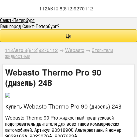
112АВТО 8(812)9270112
Санкт-Петербург
Ваш город
Санкт-Петербург
?
112Авто 8(812)9270112
→
Webasto
→
Отопители
жидкостные
Webasto Thermo Pro 90
(дизель) 24В
Купить Webasto Thermo Pro 90 (дизель) 24В
Webasto Thermo 90 Pro жидкостный предпусковой
подогреватель двигателя для всех типов коммерческих
автомобилей. Артикул 9031890С Альтернативный номер:
9029162А, 9023076A, 9007623A