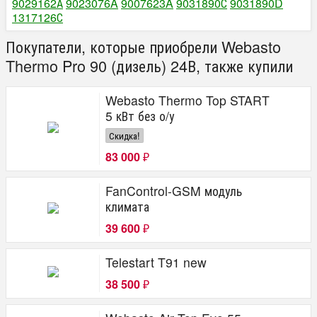
9029162А
9023076A
9007623A
9031890С
9031890D
1317126С
Покупатели, которые приобрели Webasto
Thermo Pro 90 (дизель) 24В, также купили
Webasto Thermo Top START
5 кВт без о/у
Скидка!
83 000
₽
FanControl-GSM модуль
климата
39 600
₽
Telestart T91 new
38 500
₽