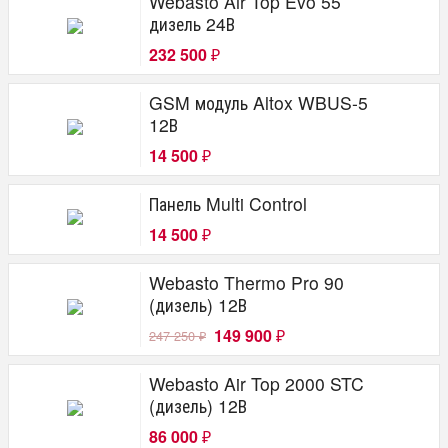
Webasto Air Top Evo 55
дизель 24В
232 500
₽
GSM модуль Altox WBUS-5
12В
14 500
₽
Панель Multi Control
14 500
₽
Webasto Thermo Pro 90
(дизель) 12В
149 900
247 250
₽
₽
Webasto Air Top 2000 STC
(дизель) 12В
86 000
₽