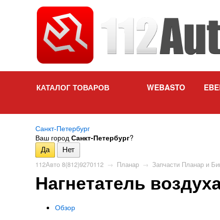
КАТАЛОГ ТОВАРОВ
WEBASTO
EBE
Санкт-Петербург
Ваш город
Санкт-Петербург
?
112Авто 8(812)9270112
→
Планар
→
Запчасти Планар и Би
Нагнетатель воздух
Обзор