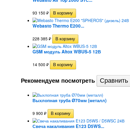
Webasto Air Top 2000 STС...
93 150
₽
Webasto Thermo E200...
228 385
₽
GSM модуль Altox WBUS-5 12В
14 500
₽
Рекомендуем посмотреть
Выхлопная труба Ø70мм (металл)
9 900
₽
Свеча накаливания E123 D5WS...