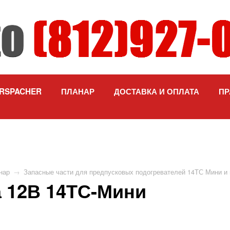
RSPACHER
ПЛАНАР
ДОСТАВКА И ОПЛАТА
ПР
нар
→
Запасные части для предпусковых подогревателей 14ТС Мини и
а 12В 14ТС-Мини