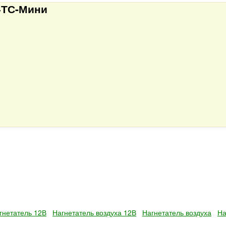
14ТС-Мини
гнетатель 12В
Нагнетатель воздуха 12В
Нагнетатель воздуха
На