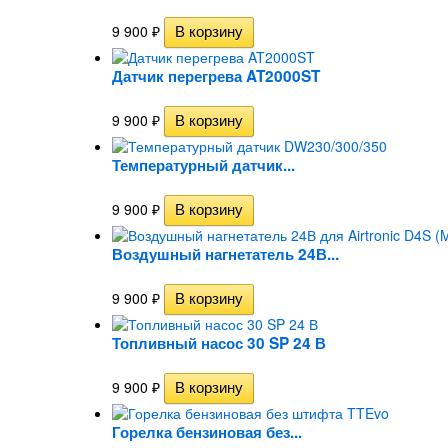
9 900
₽
Датчик перегрева AT2000ST
9 900
₽
Температурный датчик...
9 900
₽
Воздушный нагнетатель 24В...
9 900
₽
Топливный насос 30 SP 24 В
9 900
₽
Горелка бензиновая без...