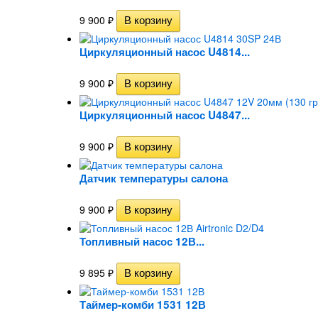
9 900
₽
Циркуляционный насос U4814...
9 900
₽
Циркуляционный насос U4847...
9 900
₽
Датчик температуры салона
9 900
₽
Топливный насос 12В...
9 895
₽
Таймер-комби 1531 12В