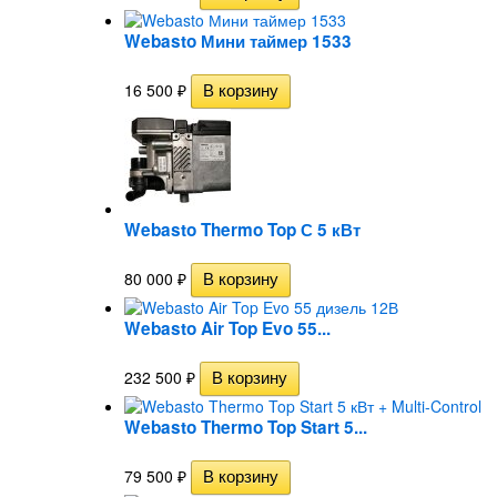
Webasto Мини таймер 1533
16 500
₽
Webasto Thermo Top С 5 кВт
80 000
₽
Webasto Air Top Evo 55...
232 500
₽
Webasto Thermo Top Start 5...
79 500
₽