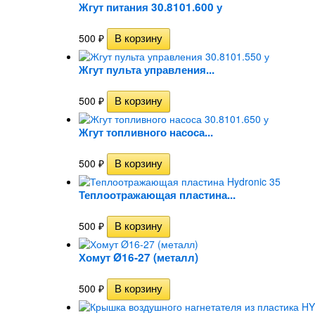
Жгут питания 30.8101.600 у
500
₽
Жгут пульта управления...
500
₽
Жгут топливного насоса...
500
₽
Теплоотражающая пластина...
500
₽
Хомут Ø16-27 (металл)
500
₽