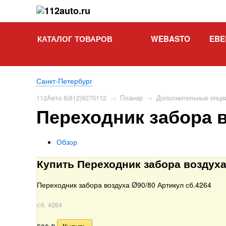
КАТАЛОГ ТОВАРОВ
WEBASTO
EBE
Санкт-Петербург
112Авто 8(812)9270112
→
Планар
→
Дополнительные опци
Переходник забора в
Обзор
Купить Переходник забора воздуха
Переходник забора воздуха Ø90/80 Артикул сб.4264
сб. 4264