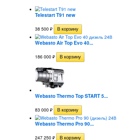
Telestart T91 new
38 500
₽
Webasto Air Top Evo 40...
186 000
₽
Webasto Thermo Top START 5...
83 000
₽
Webasto Thermo Pro 90...
247 250
₽