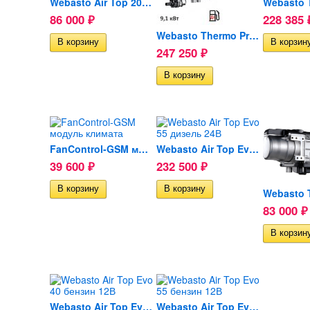
Webasto Air Top 2000 STC...
86 000
228 385
₽
Webasto Thermo Pro 90...
247 250
₽
FanControl-GSM модуль климата
Webasto Air Top Evo 55...
39 600
232 500
₽
₽
83 000
₽
Webasto Air Top Evo 40...
Webasto Air Top Evo 55...