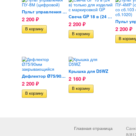
Пульт управления ПУ-8М...
Свеча GP 18 в (24 в) только...
2 200
₽
2 200
₽
2 200
₽
Крышка для D5WZ
Дефлектор Ø75/90мм...
2 160
₽
2 200
₽
Главная страница
Санк
8(81