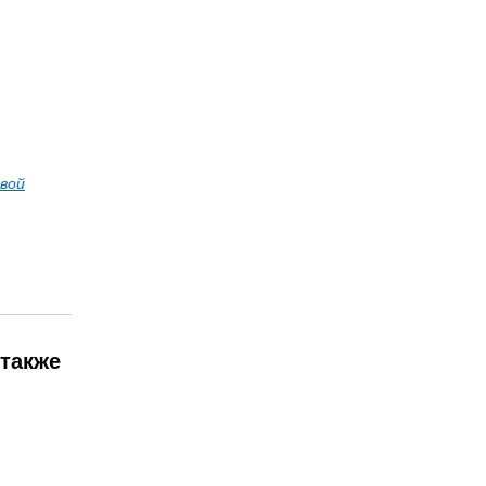
вой
 также