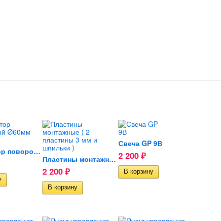
Свеча GP 9В
Дефлектор поворотный Ø60мм...
2 200
₽
Пластины монтажные ( 2...
2 200
₽