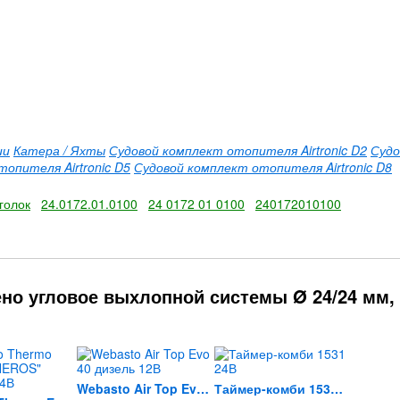
ии
Катера / Яхты
Судовой комплект отопителя Airtronic D2
Судо
опителя Airtronic D5
Судовой комплект отопителя Airtronic D8
голок
24.0172.01.0100
24 0172 01 0100
240172010100
но угловое выхлопной системы Ø 24/24 мм,
Webasto Air Top Evo 40...
Таймер-комби 1531 24В