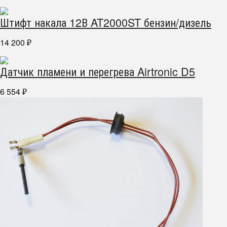
Штифт накала 12В AT2000ST бензин/дизель
14 200
₽
Датчик пламени и перегрева Airtronic D5
6 554
₽