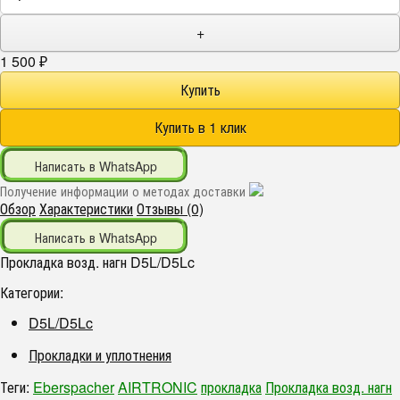
+
1 500
₽
Написать в WhatsApp
Получение информации о методах доставки
Обзор
Характеристики
Отзывы (0)
Написать в WhatsApp
Прокладка возд. нагн D5L/D5Lc
Категории:
D5L/D5Lc
Прокладки и уплотнения
Теги:
Eberspacher
AIRTRONIC
прокладка
Прокладка возд. нагн