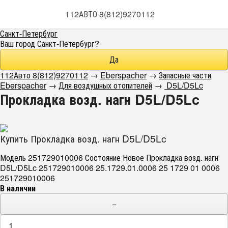
112АВТО 8(812)9270112
Санкт-Петербург
Ваш город
Санкт-Петербург
?
112Авто 8(812)9270112
→
Eberspacher
→
Запасные части
Eberspacher
→
Для воздушных отопителей
→
D5L/D5Lc
Прокладка возд. нагн D5L/D5Lc
Купить Прокладка возд. нагн D5L/D5Lc
Модель 251729010006 Состояние Новое Прокладка возд. нагн
D5L/D5Lc 251729010006 25.1729.01.0006 25 1729 01 0006
251729010006
В наличии
−