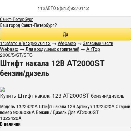
112АВТО 8(812)9270112
Санкт-Петербург
Ваш город
Санкт-Петербург
?
112Авто 8(812)9270112
→
Webasto
→
Запасные части
Webasto
→
Для воздушных отопителей
→
AirTop
2000/S/ST/STC
Штифт накала 12В AT2000ST
бензин/дизель
Купить Штифт накала 12В AT2000ST бензин/дизель
Модель 1322420A Штифт накала 12В Артикул 1322420A Старый
номер 9005086A Бензин / Дизель Для AT2000ST
1322420A
В наличии