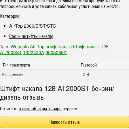
6. Штекеры штифта накала и датчика пламени просунуть в отв.
теплообменника и установить кабельное уплотнение на место.
Категории:
AirTop 2000/S/ST/STC
Свечи (штифты накала)
Теги:
Webasto
Air Top
штифт накала
Штифт накала 12В
AT2000ST
1322420A
9005086A
Тип транспорта
Грузовой
Напряжение
12 В
Штифт накала 12В AT2000ST бензин/
дизель отзывы
Оставьте
отзыв об этом товаре
первым!
Написать отзыв