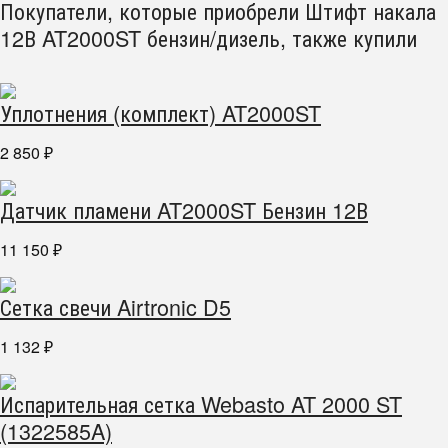
Покупатели, которые приобрели Штифт накала
12В AT2000ST бензин/дизель, также купили
Уплотнения (комплект) AT2000ST
2 850
₽
Датчик пламени AT2000ST Бензин 12В
11 150
₽
Сетка свечи Airtronic D5
1 132
₽
Испарительная сетка Webasto AT 2000 ST
(1322585A)