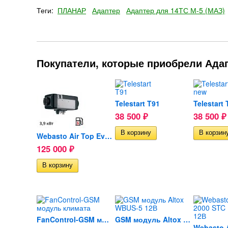
Теги:
ПЛАНАР
Адаптер
Адаптер для 14ТС М-5 (МАЗ)
Покупатели, которые приобрели Адап
Telestart T91
Telestart
38 500
38 500
₽
₽
Webasto Air Top Evo 40...
125 000
₽
FanControl-GSM модуль климата
GSM модуль Altox WBUS-5 12В