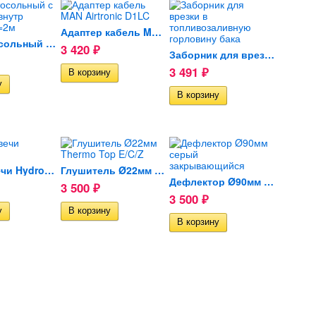
Адаптер кабель MAN...
Шланг тосольный с изгибами...
3 420
₽
Заборник для врезки в...
3 491
₽
Сетка свечи Hydronic II
Глушитель Ø22мм Thermo Top...
Дефлектор Ø90мм серый...
3 500
₽
3 500
₽