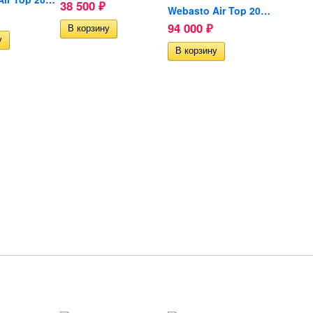
38 500
₽
Webasto Air Top 2000 STC...
94 000
₽