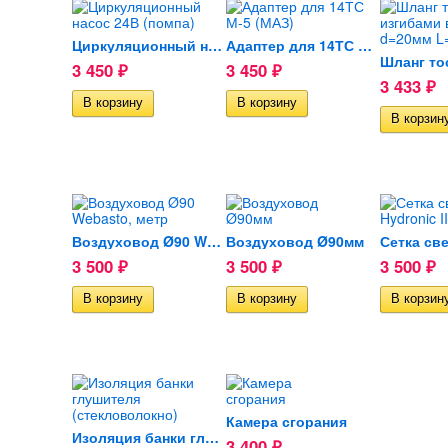
Циркуляционный насос 24В...
Адаптер для 14ТС М-5 (МАЗ)
3 450
3 450
₽
₽
3 433
₽
Воздуховод Ø90 Webasto, метр
Воздуховод Ø90мм
3 500
3 500
3 500
₽
₽
₽
Камера сгорания
Изоляция банки глушителя...
3 400
₽