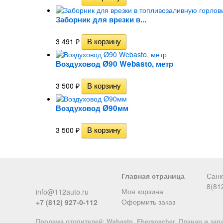
Заборник для врезки в...
3 491
₽
Воздуховод Ø90 Webasto, метр
3 500
₽
Воздуховод Ø90мм
3 500
₽
Главная страница
Санк
8(81
Моя корзина
info@112auto.ru
Оформить заказ
+7 (812) 927-0-112
Продажа отопителей: Webasto, Eberspacher, Планар и зап