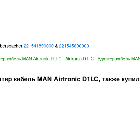
Eberspacher
221541890000
&
221545890000
ер кабель MAN Airtronic D1LC
Airtronic D1LC
Адаптер кабель MA
тер кабель MAN Airtronic D1LC, также купи