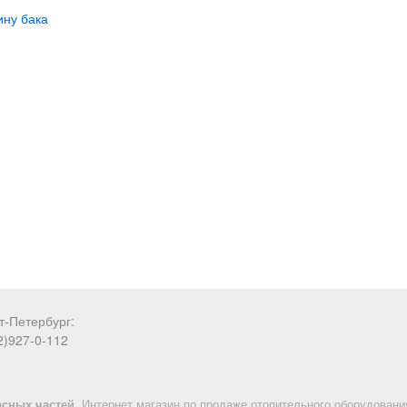
т-Петербург:
2)927-0-112
асных частей.
Интернет магазин по продаже отопительного оборудования 