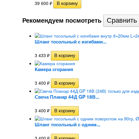
39 600
₽
Рекомендуем посмотреть
Шланг тосольный с изгибами...
3 433
₽
Камера сгорания
3 400
₽
Свеча Планар 44Д GP 18В...
3 400
₽
Шланг тосольный с одним...
3 400
₽