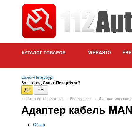
КАТАЛОГ ТОВАРОВ
WEBASTO
EBE
Санкт-Петербург
Ваш город
Санкт-Петербург
?
112Авто 8(812)9270112
→
Eberspacher
→
Диагностическое 
Адаптер кабель MAN 
Обзор