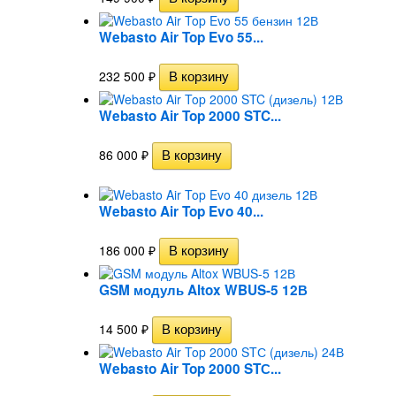
Webasto Air Top Evo 55...
232 500
₽
Webasto Air Top 2000 STC...
86 000
₽
Webasto Air Top Evo 40...
186 000
₽
GSM модуль Altox WBUS-5 12В
14 500
₽
Webasto Air Top 2000 STС...