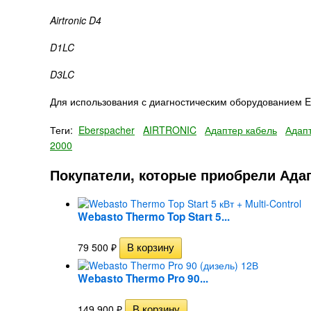
Airtronic D4
D1LC
D3LC
Для использования с диагностическим оборудованием 
Теги:
Eberspacher
AIRTRONIC
Адаптер кабель
Адапт
2000
Покупатели, которые приобрели Адап
Webasto Thermo Top Start 5...
79 500
₽
Webasto Thermo Pro 90...
149 900
₽