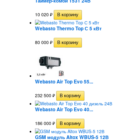
Таймер-комби 1531 24В
10 020
₽
Webasto Thermo Top С 5 кВт
80 000
₽
Webasto Air Top Evo 55...
232 500
₽
Webasto Air Top Evo 40...
186 000
₽
GSM модуль Altox WBUS-5 12В