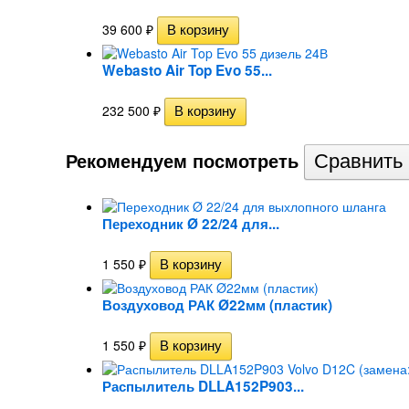
39 600
₽
Webasto Air Top Evo 55...
232 500
₽
Рекомендуем посмотреть
Переходник Ø 22/24 для...
1 550
₽
Воздуховод РАК Ø22мм (пластик)
1 550
₽
Распылитель DLLA152P903...