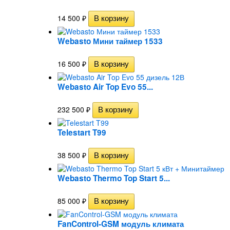
14 500
₽
Webasto Мини таймер 1533
16 500
₽
Webasto Air Top Evo 55...
232 500
₽
Telestart T99
38 500
₽
Webasto Thermo Top Start 5...
85 000
₽
FanControl-GSM модуль климата