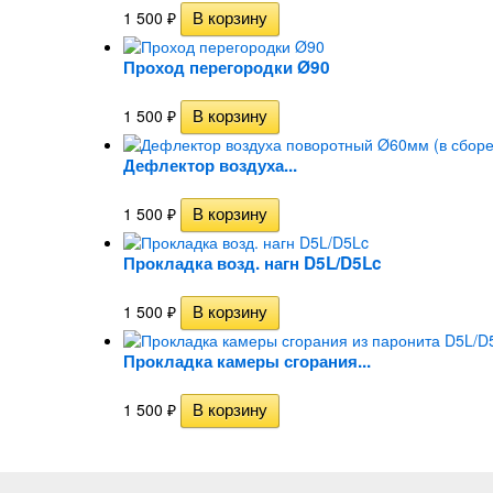
1 500
₽
Проход перегородки Ø90
1 500
₽
Дефлектор воздуха...
1 500
₽
Прокладка возд. нагн D5L/D5Lc
1 500
₽
Прокладка камеры сгорания...
1 500
₽