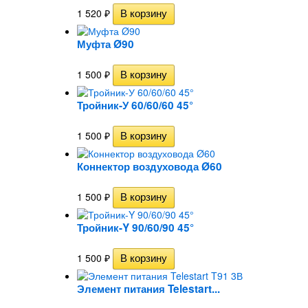
1 520
₽
Муфта Ø90
1 500
₽
Тройник-У 60/60/60 45°
1 500
₽
Коннектор воздуховода Ø60
1 500
₽
Тройник-Y 90/60/90 45°
1 500
₽
Элемент питания Telestart...