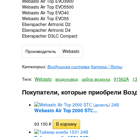
Webasto Air Top EVO3900
Webasto Air Top EVO5500
Webasto Air Top EVO40
Webasto Air Top EVO55
Eberspacher Airtronic D2
Eberspacher Airtronic D4
Eberspacher D3LC Compact
Производитель
Webasto
Категории:
Воздушная система
Катера / Яхты
Теги:
Webasto
воздуховод
забор воздуха
91562A
1
Покупатели, которые приобрели Возд
Webasto Air Top 2000 STС...
93 150
₽